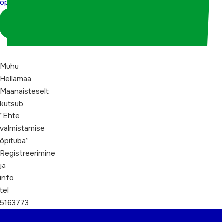
õpituba”
Logi sisse
koordinaatorina
Muhu
Hellamaa
Maanaisteselt
kutsub
“Ehte
valmistamise
õpituba”
Registreerimine
ja
info
tel
5163773