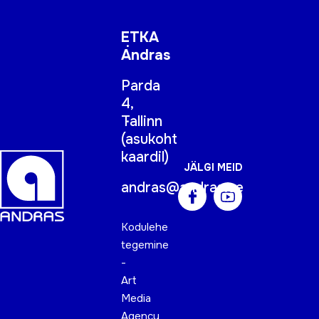
ETKA
Andras
Parda
4,
Tallinn
(
asukoht
kaardil
)
JÄLGI MEID
andras@andras.ee
Kodulehe
tegemine
-
Art
Media
Agency