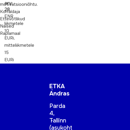
arv:
motivatsiooniõhtu.
28
Korraldaja
ENR
Ettevõtlikud
liikmetele
Naised
10
Raplamaal
EURi,
mitteliikmetele
15
EURi
ETKA
Andras
Parda
4,
Tallinn
(
asukoht