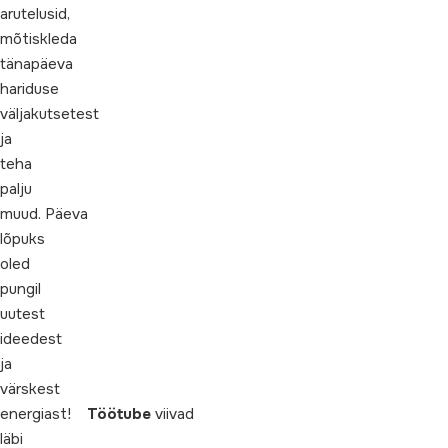
arutelusid,
mõtiskleda
tänapäeva
hariduse
väljakutsetest
ja
teha
palju
muud. Päeva
lõpuks
oled
pungil
uutest
ideedest
ja
värskest
energiast!
Tö
ötube
viivad
läbi