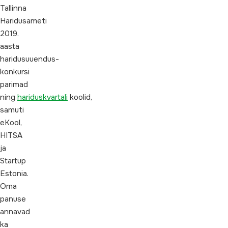
Tallinna
Haridusameti
2019.
aasta
haridusuuendus-
konkursi
parimad
ning
hariduskvartali
koolid,
samuti
eKool,
HITSA
ja
Startup
Estonia.
Oma
panuse
annavad
ka