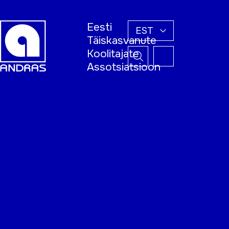
Eesti
EST
Täiskasvanute
Koolitajate
Assotsiatsioon
Esileht
Õppijale
Koolitajale
Täiskasvanud
õppija nädal