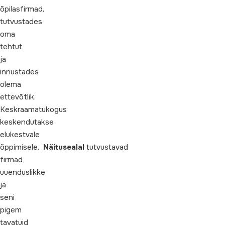
õpilasfirmad,
tutvustades
oma
tehtut
ja
innustades
olema
ettevõtlik.
Keskraamatukogus
keskendutakse
elukestvale
õppimisele.
Näitusealal
tutvustavad
firmad
uuenduslikke
ja
seni
pigem
tavatuid