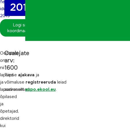
festival
2019
iduEDU
2019
Logi sisse
koordinaatorina
Osalejate
Oodatud
arv:
on
1600
nii
lapsed
Täpse
ajakava
ja
ja
võimaluse
registreeruda
leiad
lapsevanemad,
aadressilt
expo.ekool.eu
.
õpilased
ja
õpetajad,
direktorid
kui