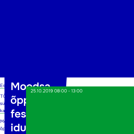
Organisatsioon
Projektid
Kontakt
Moodsa
Esileht
25.10.2019 08:00 - 13:00
TÕN
õppimise
sündmuste
festival
kalender
Moodsa
iduEDU
õppimise