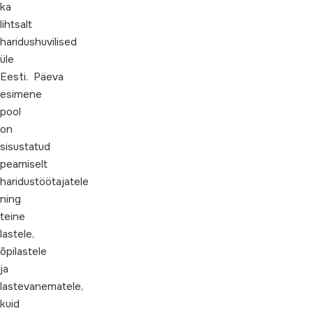
ka
lihtsalt
haridushuvilised
üle
Eesti. Päeva
esimene
pool
on
sisustatud
peamiselt
haridustöötajatele
ning
teine
lastele,
õpilastele
ja
lastevanematele,
kuid