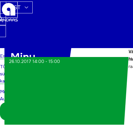
EST
Vi
Ka
Minu
Esileht
m
Nu
26.10.2017 14:00 - 15:00
r
TÕN
Austraalia
sündmuste
kalender
Minu
Austraalia
Logi sisse
koordinaatorina