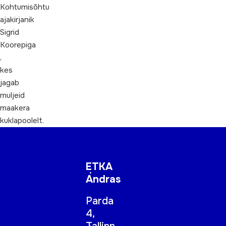
Kohtumisõhtu
ajakirjanik
Sigrid
Koorepiga
,
kes
jagab
muljeid
maakera
kuklapoolelt.
ETKA
Andras
Parda
4,