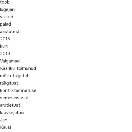
toob
lugejani
valitud
palad
aastatest
2015
kuni
2019
Valgamaal,
Käärikul toimunud
mõttetalgutel
räägitust,
konfliktiennetuse
seminarisarjal
arutletust,
loovkirjutusi
Jan
Kausi