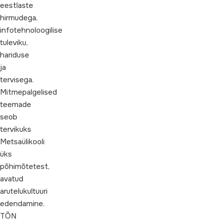
eestlaste
hirmudega,
infotehnoloogilise
tuleviku,
hariduse
ja
tervisega.
Mitmepalgelised
teemade
seob
tervikuks
Metsaülikooli
üks
põhimõtetest,
avatud
arutelukultuuri
edendamine.
TÕN