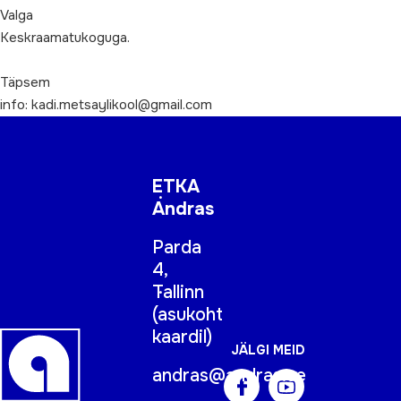
Valga
Keskraamatukoguga.
Täpsem
info: kadi.metsaylikool@gmail.com
ETKA
Andras
Parda
4,
Tallinn
(
asukoht
kaardil
)
JÄLGI MEID
andras@andras.ee