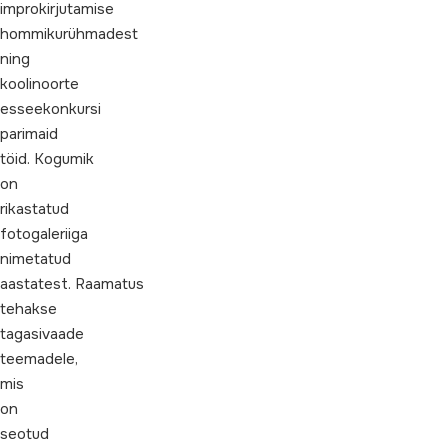
improkirjutamise
hommikurühmadest
ning
koolinoorte
esseekonkursi
parimaid
töid. Kogumik
on
rikastatud
fotogaleriiga
nimetatud
aastatest. Raamatus
tehakse
tagasivaade
teemadele,
mis
on
seotud