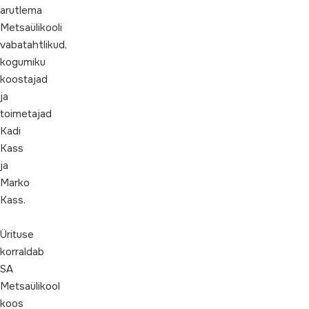
arutlema
Metsaülikooli
vabatahtlikud,
kogumiku
koostajad
ja
toimetajad
Kadi
Kass
ja
Marko
Kass.
Ürituse
korraldab
SA
Metsaülikool
koos