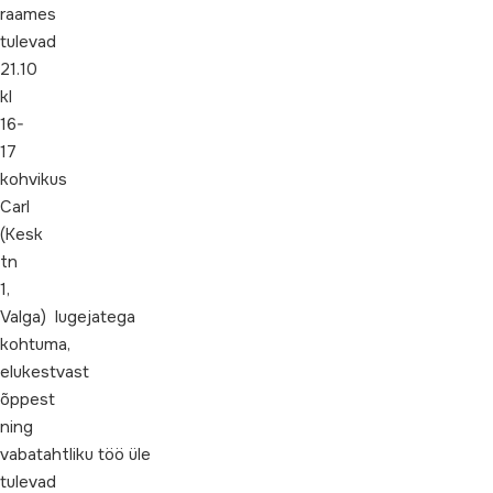
raames
tulevad
21.10
kl
16-
17
kohvikus
Carl
(Kesk
tn
1,
Valga) lugejatega
kohtuma,
elukestvast
õppest
ning
vabatahtliku töö üle
tulevad