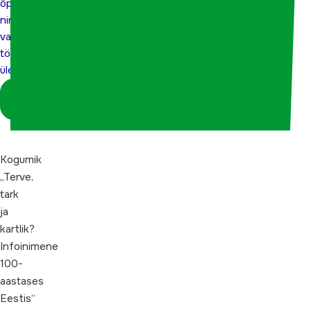
õppe
vabatahtliku
ning
vabatahtliku
töö üle
töö
üle
Logi sisse
koordinaatorina
Kogumik
„Terve,
tark
ja
kartlik?
Infoinimene
100-
aastases
Eestis“