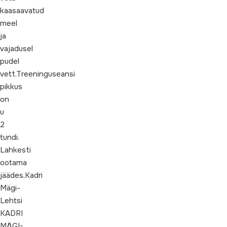
kaasaavatud
meel
ja
vajadusel
pudel
vett.Treeninguseansi
pikkus
on
u
2
tundi.
Lahkesti
ootama
jäädes,Kadri
Mägi-
Lehtsi
KADRI
MÄGI-