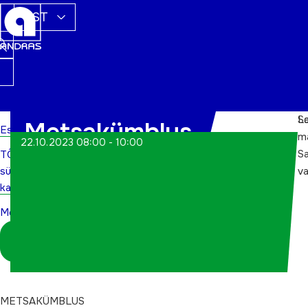
EST
S
L
Metsakümblus
Esileht
m
22.10.2023 08:00 - 10:00
S
TÕN
sündmuste
va
kalender
Metsakümblus
Logi sisse
koordinaatorina
METSAKÜMBLUS