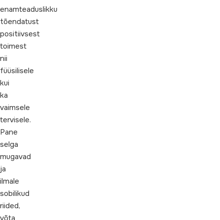
enamteaduslikku
tõendatust
positiivsest
toimest
nii
füüsilisele
kui
ka
vaimsele
tervisele.
Pane
selga
mugavad
ja
ilmale
sobilikud
riided,
võta