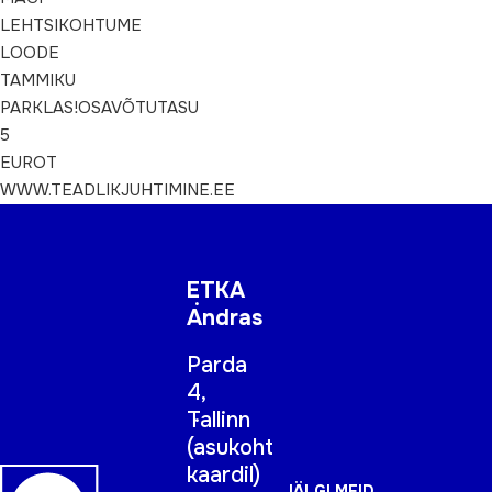
LEHTSIKOHTUME
LOODE
TAMMIKU
PARKLAS!OSAVÕTUTASU
5
EUROT
WWW.TEADLIKJUHTIMINE.EE
ETKA
Andras
Parda
4,
Tallinn
(
asukoht
kaardil
)
JÄLGI MEID