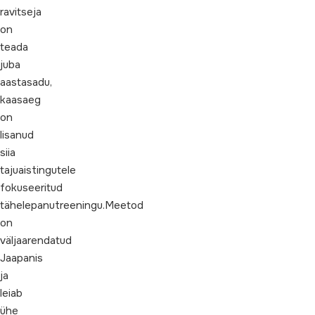
ravitseja
on
teada
juba
aastasadu,
kaasaeg
on
lisanud
siia
tajuaistingutele
fokuseeritud
tähelepanutreeningu.Meetod
on
väljaarendatud
Jaapanis
ja
leiab
ühe