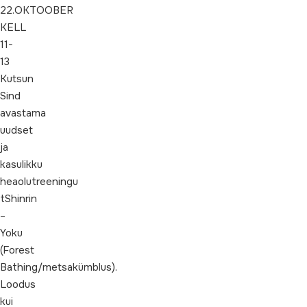
22.OKTOOBER
KELL
11-
13
Kutsun
Sind
avastama
uudset
ja
kasulikku
heaolutreeningu
tShinrin
–
Yoku
(Forest
Bathing/metsakümblus).
Loodus
kui