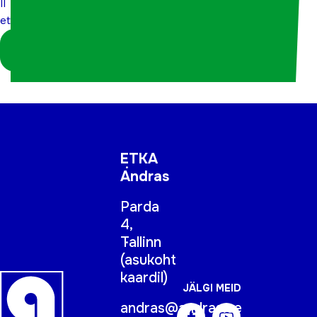
II
etapp
etapp
Logi sisse
koordinaatorina
ETKA
Andras
Parda
4,
Tallinn
(
asukoht
kaardil
)
JÄLGI MEID
andras@andras.ee