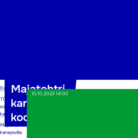
Organisatsioon
Projektid
Kontakt
Majatohtri
Esileht
10.10.2023 14:00
TÕN
kanepivilla
sündmuste
koolitus
kalender
Majatohtri
kanepivilla