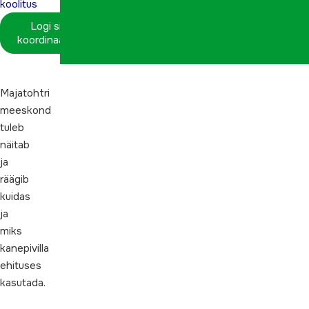
koolitus
Logi sisse
koordinaatorina
Majatohtri
meeskond
tuleb
näitab
ja
räägib
kuidas
ja
miks
kanepivilla
ehituses
kasutada.