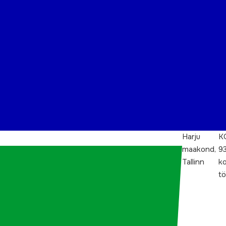
Harju
K
maakond,
9
Tallinn
k
t