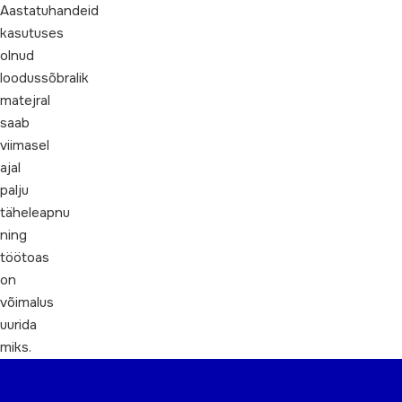
Aastatuhandeid
kasutuses
olnud
loodussõbralik
matejral
saab
viimasel
ajal
palju
täheleapnu
ning
töötoas
on
võimalus
uurida
miks.