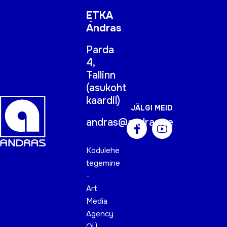
ETKA
Andras
Parda
4,
Tallinn
(
asukoht
kaardil
)
JÄLGI MEID
andras@andras.ee
Kodulehe
tegemine
-
Art
Media
Agency
OÜ