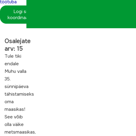
töötuba
Logi sisse
koordinaatorina
Osalejate
arv: 15
Tule tiki
endale
Muhu valla
35.
sünnipäeva
tähistamiseks
oma
maasikas!
See võib
olla väike
metsmaasikas,