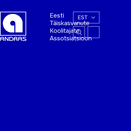
Eesti
EST
Täiskasvanute
Koolitajate
Assotsiatsioon
Esileht
Õppijale
Koolitajale
Täiskasvanud
õppija nädal