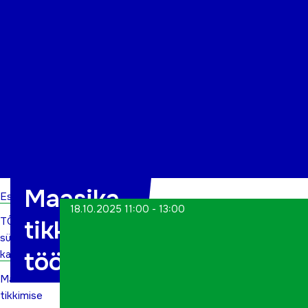
Organisatsioon
Projektid
Kontakt
Maasika
Esileht
18.10.2025 11:00 - 13:00
TÕN
tikkimise
sündmuste
töötuba
kalender
Maasika
tikkimise