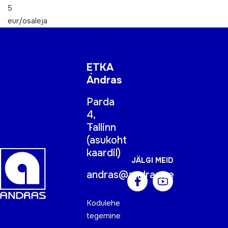
5
eur/osaleja
ETKA
Andras
Parda
4,
Tallinn
(
asukoht
kaardil
)
JÄLGI MEID
andras@andras.ee
Kodulehe
tegemine