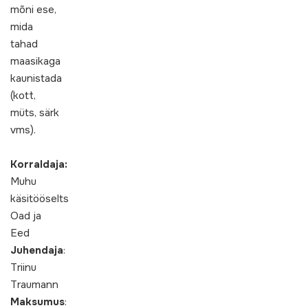
mõni ese,
mida
tahad
maasikaga
kaunistada
(kott,
müts, särk
vms).
Korraldaja:
Muhu
käsitööselts
Oad ja
Eed
Juhendaja
:
Triinu
Traumann
Maksumus
: