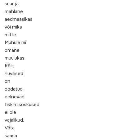
suur ja
mahlane
aedmaasikas
või miks
mitte
Muhule nii
omane
muulukas.
Kõik
huvilised
on
oodatud,
eelnevad
tikkimisoskused
ei ole
vajalikud.
Võta
kaasa