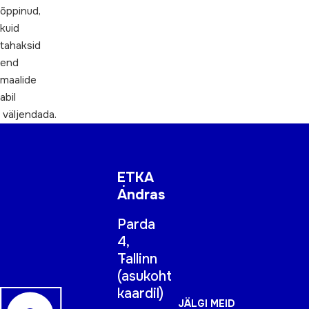
õppinud,
kuid
tahaksid
end
maalide
abil
väljendada.
ETKA
Andras
Parda
4,
Tallinn
(
asukoht
kaardil
)
JÄLGI MEID