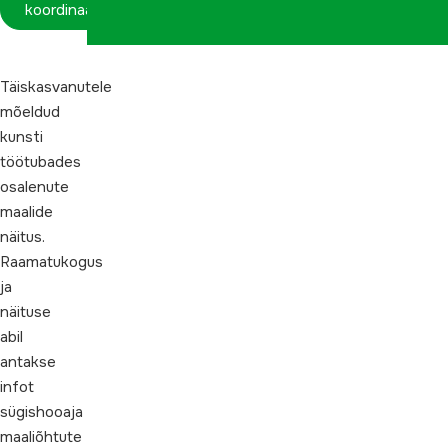
koordinaatorina
Täiskasvanutele
mõeldud
kunsti
töötubades
osalenute
maalide
näitus.
Raamatukogus
ja
näituse
abil
antakse
infot
sügishooaja
maaliõhtute