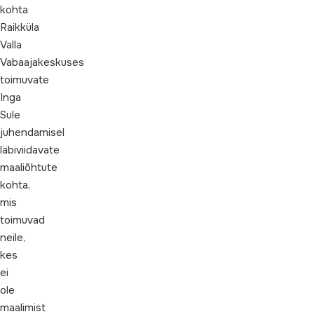
kohta
Raikküla
Valla
Vabaajakeskuses
toimuvate
Inga
Sule
juhendamisel
läbiviidavate
maaliõhtute
kohta,
mis
toimuvad
neile,
kes
ei
ole
maalimist