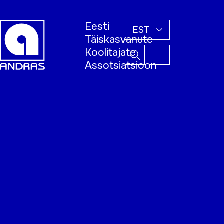
Eesti
EST
Täiskasvanute
Koolitajate
Assotsiatsioon
Esileht
Õppijale
Koolitajale
Täiskasvanud
õppija nädal