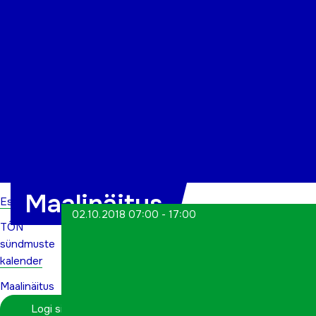
Organisatsioon
Projektid
Kontakt
Maalinäitus
Esileht
02.10.2018 07:00 - 17:00
TÕN
sündmuste
kalender
Maalinäitus
Logi sisse