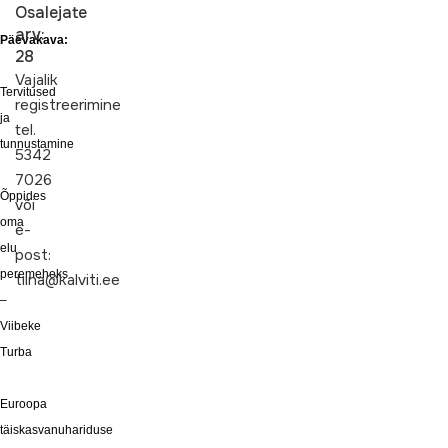
Osalejate
arv:
Päevakava:
28
Vajalik
Tervitused
registreerimine
ja
tel.
tunnustamine
5342
7026
Õppides
või
oma
e-
elu
post:
peremeheks
tiina@kalviti.ee
–
Viibeke
Turba
Euroopa
täiskasvanuhariduse