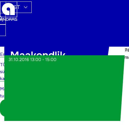
EST
P
T
Maakondlik
Esileht
m
r
31.10.2016 13:00 - 15:00
TÕN
tunnustamisüritus
sündmuste
kalender
Maakondlik
tunnustamisüritus
Logi sisse
koordinaatorina