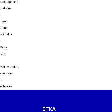
elektrooniline
platvorm
–
meie
ühine
võimalus
–
Riina
Kütt
Mõttevahetus,
suupisted
ja
kohvi/tee
ETKA