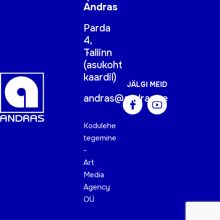
Andras
Parda
4,
Tallinn
(
asukoht
kaardil
)
JÄLGI MEID
andras@andras.ee
Kodulehe
tegemine
-
Art
Media
Agency
OÜ