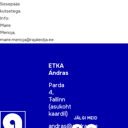
Sissepääs
kutsetega.
Info:
Maire
Merioja,
maire.merioja@rajaleidja.ee
ETKA
Andras
Parda
4,
Tallinn
(
asukoht
kaardil
)
JÄLGI MEID
andras@andras.ee