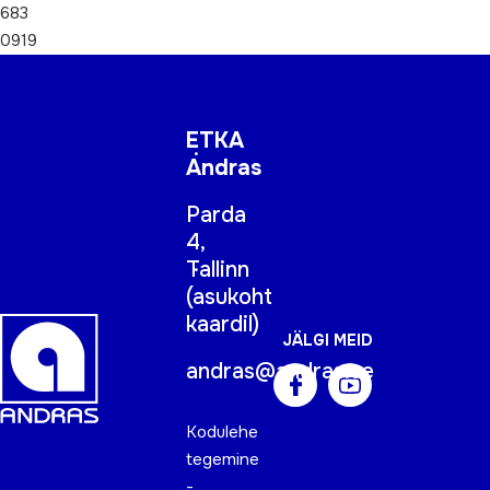
683
0919
ETKA
Andras
Parda
4,
Tallinn
(
asukoht
kaardil
)
JÄLGI MEID
andras@andras.ee
Kodulehe
tegemine
-