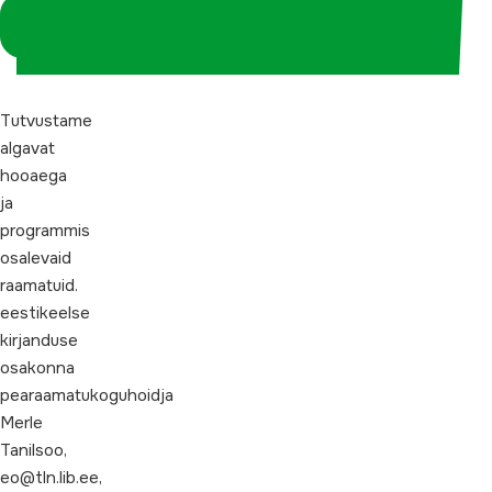
Logi sisse
koordinaatorina
Tutvustame
algavat
hooaega
ja
programmis
osalevaid
raamatuid.
eestikeelse
kirjanduse
osakonna
pearaamatukoguhoidja
Merle
Tanilsoo,
eo@tln.lib.ee,