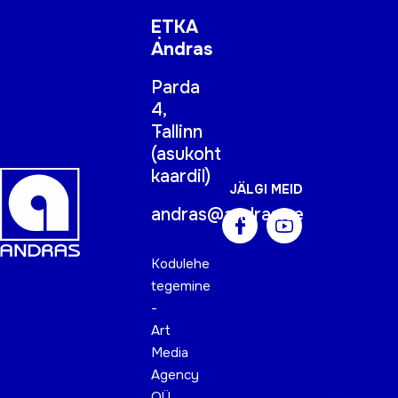
ETKA
Andras
Parda
4,
Tallinn
(
asukoht
kaardil
)
JÄLGI MEID
andras@andras.ee
Kodulehe
tegemine
-
Art
Media
Agency
OÜ