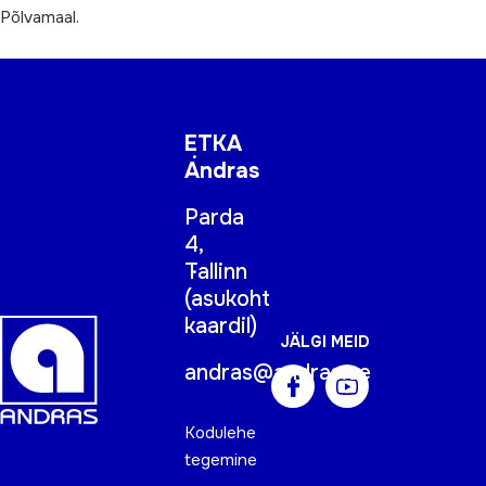
Põlvamaal.
ETKA
Andras
Parda
4,
Tallinn
(
asukoht
kaardil
)
JÄLGI MEID
andras@andras.ee
Kodulehe
tegemine