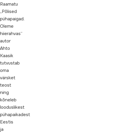
Raamatu
„Põlised
pühapaigad.
Oleme
hiierahvas“
autor
Ahto
Kaasik
tutvustab
oma
värsket
teost
ning
kõneleb
looduslikest
pühapaikadest
Eestis
ja