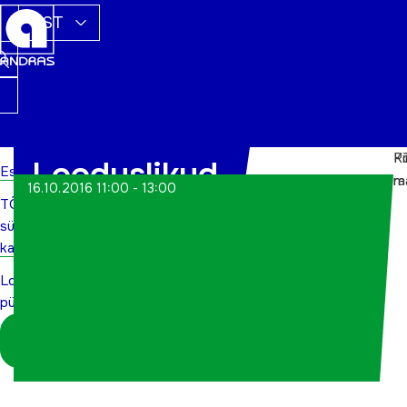
EST
P
Ki
Looduslikud
Esileht
m
r
16.10.2016 11:00 - 13:00
TÕN
pühapaigad
sündmuste
kalender
Looduslikud
pühapaigad
Logi sisse
koordinaatorina