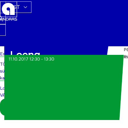
EST
P
P
Loeng
Esileht
m
R
11.10.2017 12:30 - 13:30
TÕN
VAIKUSEMINUTID
sündmuste
kalender
Loeng
VAIKUSEMINUTID
Logi sisse
koordinaatorina