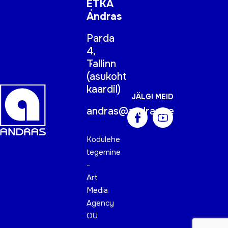
ETKA
Andras
Parda
4,
Tallinn
(
asukoht
kaardil
)
JÄLGI MEID
andras@andras.ee
Kodulehe
tegemine
-
Art
Media
Agency
OÜ