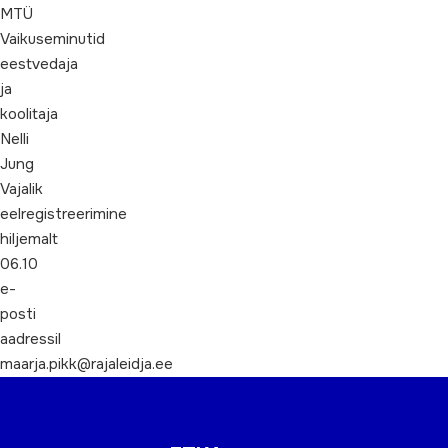
MTÜ
Vaikuseminutid
eestvedaja
ja
koolitaja
Nelli
Jung
Vajalik
eelregistreerimine
hiljemalt
06.10
e-
posti
aadressil
maarja.pikk@rajaleidja.ee