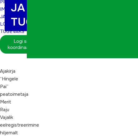
PRIIKS,
JA LOOVUS
IMMUUNSUS
JA
TUGEVAKS
LOOVUS
TUGEVAKS
Logi sisse
koordinaatorina
Ajakirja
“Hingele
Pai”
peatoimetaja
Merit
Raju
Vajalik
eelregistreerimine
hiljemalt