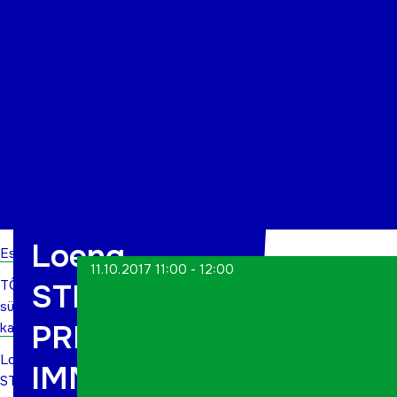
Organisatsioon
Projektid
Kontakt
Loeng
Esileht
11.10.2017 11:00 - 12:00
TÕN
STRESSIST
sündmuste
PRIIKS,
kalender
Loeng
IMMUUNSUS
STRESSIST