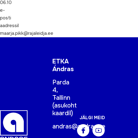
06.10
e-
posti
aadressil
maarja.pikk@rajaleidja.ee
ETKA
Andras
Parda
4,
Tallinn
(
asukoht
kaardil
)
JÄLGI MEID
andras@andras.ee