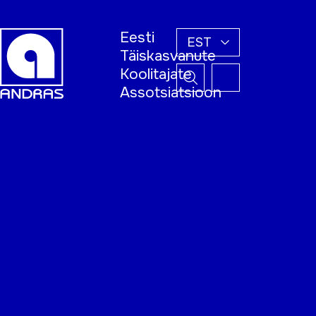
Eesti
EST
Täiskasvanute
Koolitajate
Assotsiatsioon
Esileht
Õppijale
Koolitajale
Täiskasvanud
õppija nädal