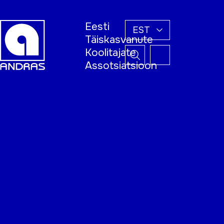
Eesti
EST
Täiskasvanute
Koolitajate
Assotsiatsioon
Esileht
Õppijale
Koolitajale
Täiskasvanud
õppija nädal