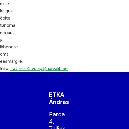
mille
käigus
õpite
tundma
ennast
ja
lähenete
oma
eesmärgile.
Info:
Tatjana.Krivolap@narvalib.ee
ETKA
Andras
Parda
4,
Tallinn