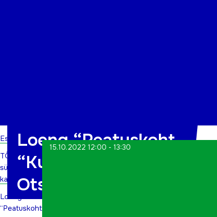
Organisatsioon
Projektid
Kontakt
Loeng “Peatuskoht
Esileht
15.10.2022 12:00 - 13:30
TÕN
“Kutsumus”.
sündmuste
Otsimismarsruudid”
kalender
Loeng
“Peatuskoht