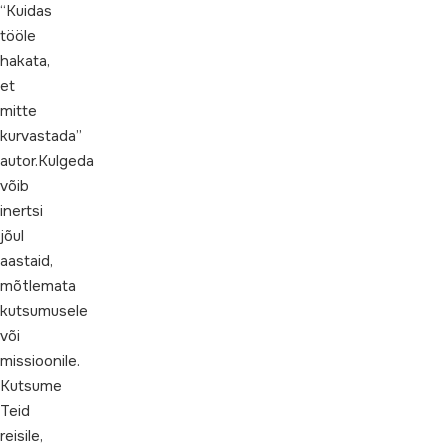
“Kuidas
tööle
hakata,
et
mitte
kurvastada”
autor.Kulgeda
võib
inertsi
jõul
aastaid,
mõtlemata
kutsumusele
või
missioonile.
Kutsume
Teid
reisile,