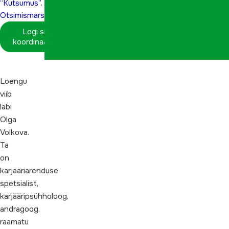
“Kutsumus”.
Otsimismarsruudid”
Logi sisse
koordinaatorina
Loengu
viib
läbi
Olga
Volkova.
Ta
on
karjääriarenduse
spetsialist,
karjääripsühholoog,
andragoog,
raamatu