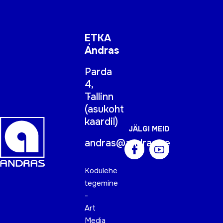
ETKA
Andras
Parda
4,
Tallinn
(
asukoht
kaardil
)
JÄLGI MEID
andras@andras.ee
Kodulehe
tegemine
-
Art
Media