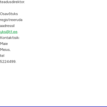
teadusdirektor.
Osavõtuks
registreeruda
aadressil
yks@tt.ee
.
Kontaktisik:
Maie
Meius,
tel
5224499.