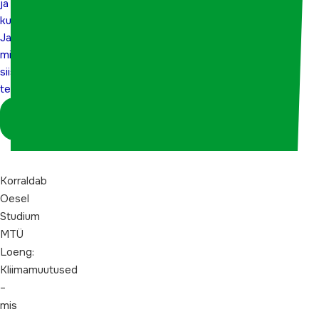
ja
kuidas?
Ja
mida
siis
teha?”
Logi sisse
koordinaatorina
Korraldab
Oesel
Studium
MTÜ
Loeng:
Kliimamuutused
–
mis