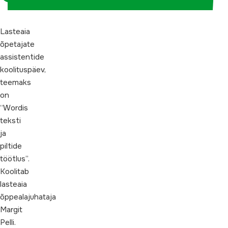
Lasteaia
õpetajate
assistentide
koolituspäev,
teemaks
on
“Wordis
teksti
ja
piltide
töötlus”.
Koolitab
lasteaia
õppealajuhataja
Margit
Pelli.