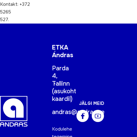
Kontakt: +372
5265
527.
ETKA
Andras
Parda
4,
Tallinn
(
asukoht
kaardil
)
JÄLGI MEID
andras@andras.ee
Kodulehe
tegemine