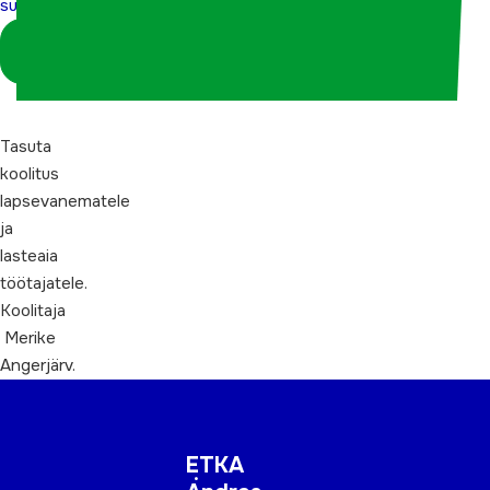
suunamisel
Logi sisse
koordinaatorina
Tasuta
koolitus
lapsevanematele
ja
lasteaia
töötajatele.
Koolitaja
Merike
Angerjärv.
ETKA