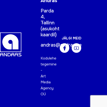
Andras
Parda
4,
Tallinn
(
asukoht
kaardil
)
JÄLGI MEID
andras@andras.ee
Kodulehe
tegemine
-
Art
Media
Agency
OÜ