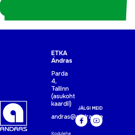
Logi sisse
koordinaatorina
ETKA
Andras
Parda
4,
Tallinn
(
asukoht
kaardil
)
JÄLGI MEID
andras@andras.ee
Kodulehe