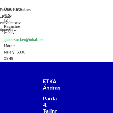
Osalejate
Puukäsitöökonkursi
arv:
„Küüp“
12
ettevalmistav
Regamine
õppepäev.
vajalik
ajalookamber@tuhala.ee
Margit
Miller/ 5330
0849
ETKA
Andras
Parda
4,
Tallinn