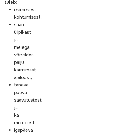
tuleb:
esimesest
kohtumisest,
saare
ülipikast
ja
meiega
võrreldes
palju
karmimast
ajaloost,
tänase
päeva
saavutustest
ja
ka
muredest,
igapäeva