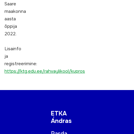
Saare
maakonna
aasta
õppija
2022.
Lisainfo
ja
registreerimine:
https://ktg.edu.ee/rahvaylikool/kupros
ETKA
Andras
Parda