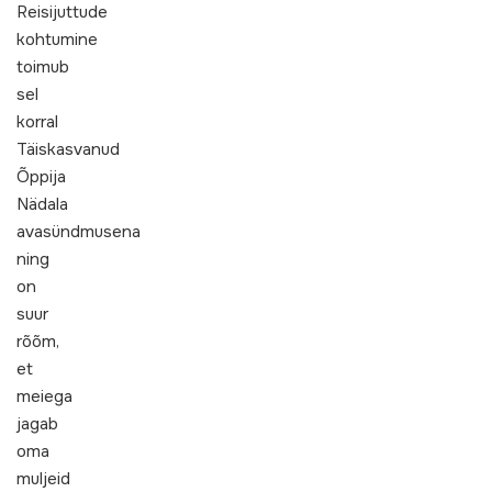
Reisijuttude
kohtumine
toimub
sel
korral
Täiskasvanud
Õppija
Nädala
avasündmusena
ning
on
suur
rõõm,
et
meiega
jagab
oma
muljeid