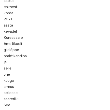
sattus
esimest
korda
2021.
aasta
kevadel
Kuressaare
Ametikooli
giidiõppe
praktikandina
ja
selle
ühe
kuuga
armus
sellesse
saareriiki.
See