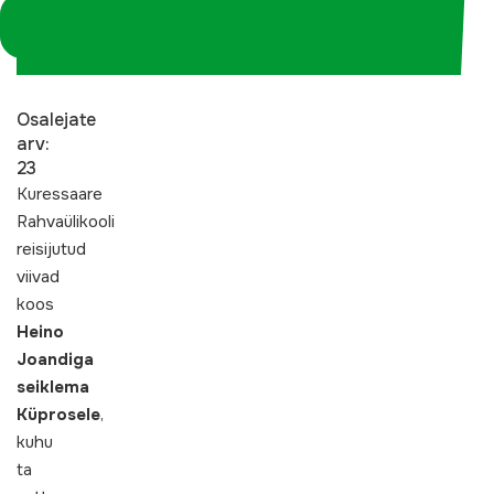
Logi sisse
koordinaatorina
Osalejate
arv:
23
Kuressaare
Rahvaülikooli
reisijutud
viivad
koos
Heino
Joandiga
seiklema
Küprosele
,
kuhu
ta