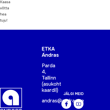
Kaasa
võtta
hea
tuju!
ETKA
Andras
Parda
4,
Tallinn
(
asukoht
kaardil
)
JÄLGI MEID
andras@andras.ee