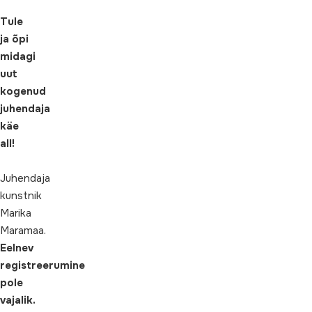
Tule
ja õpi
midagi
uut
kogenud
juhendaja
käe
all!
Juhendaja
kunstnik
Marika
Maramaa.
Eelnev
registreerumine
pole
vajalik.