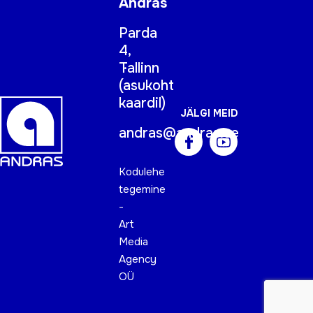
Andras
Parda
4,
Tallinn
(
asukoht
kaardil
)
JÄLGI MEID
andras@andras.ee
Kodulehe
tegemine
-
Art
Media
Agency
OÜ