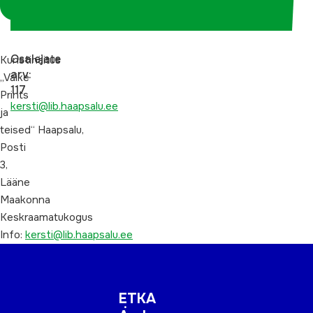
koordinaatorina
Osalejate
Kunstinäitus
arv:
„Väike
117
Prints
kersti@lib.haapsalu.ee
ja
teised“ Haapsalu,
Posti
3,
Lääne
Maakonna
Keskraamatukogus
Info:
kersti@lib.haapsalu.ee
ETKA