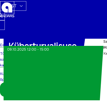
EST
S
S
Küberturvalisuse
Esileht
m
M
09.10.2025 12:00 - 15:00
K
TÕN
õpituba
sündmuste
kalender
Küberturvalisuse
õpituba
Logi sisse
koordinaatorina