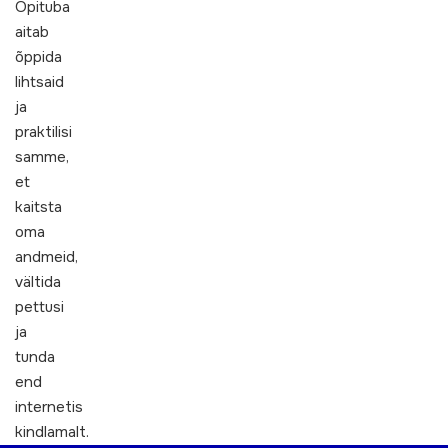
Õpituba
aitab
õppida
lihtsaid
ja
praktilisi
samme,
et
kaitsta
oma
andmeid,
vältida
pettusi
ja
tunda
end
internetis
kindlamalt.