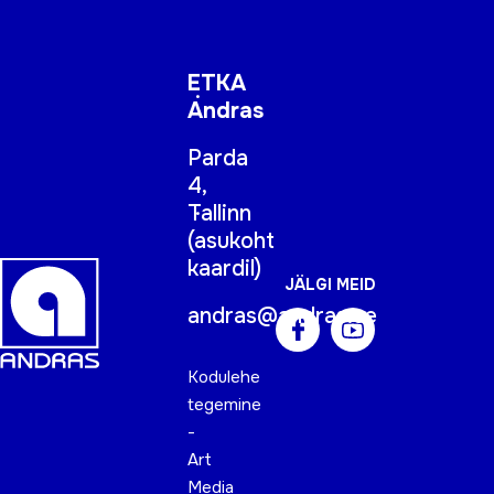
ETKA
Andras
Parda
4,
Tallinn
(
asukoht
kaardil
)
JÄLGI MEID
andras@andras.ee
Kodulehe
tegemine
-
Art
Media