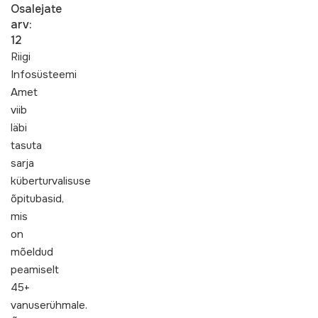
Osalejate
arv:
12
Riigi
Infosüsteemi
Amet
viib
läbi
tasuta
sarja
küberturvalisuse
õpitubasid,
mis
on
mõeldud
peamiselt
45+
vanuserühmale.