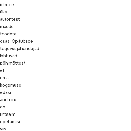
ideede
üks
autoritest
muude
toodete
osas. Õpitubade
tegevusjuhendajad
lähtuvad
põhimõttest,
et
oma
kogemuse
edasi
andmine
on
lihtsaim
õpetamise
viis.