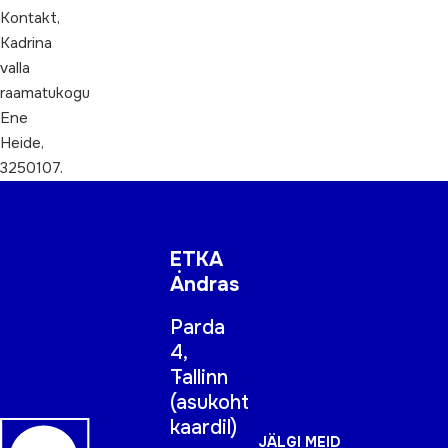
Kontakt,
Kadrina
valla
raamatukogu
Ene
Heide,
3250107.
ETKA
Andras
Parda
4,
Tallinn
(
asukoht
kaardil
)
JÄLGI MEID