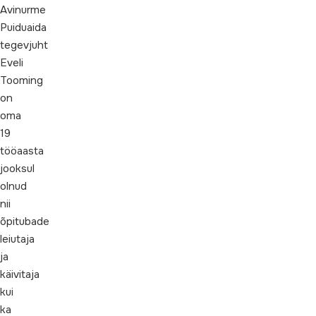
Avinurme
Puiduaida
tegevjuht
Eveli
Tooming
on
oma
19
tööaasta
jooksul
olnud
nii
õpitubade
leiutaja
ja
käivitaja
kui
ka