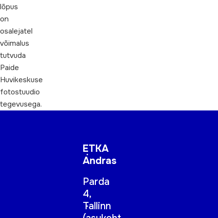
lõpus
on
osalejatel
võimalus
tutvuda
Paide
Huvikeskuse
fotostuudio
tegevusega.
ETKA
Andras
Parda
4,
Tallinn