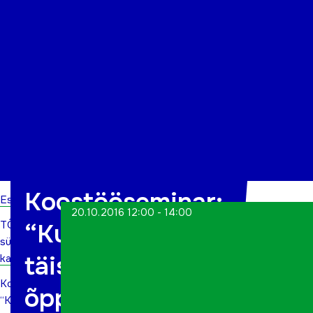
Organisatsioon
Projektid
Kontakt
Koostööseminar:
Esileht
20.10.2016 12:00 - 14:00
TÕN
“Kuidas saada
sündmuste
täiskasvanud
kalender
Koostööseminar:
õppima?”
“Kuidas