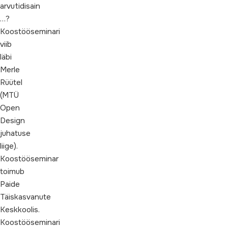
arvutidisain
…?
Koostööseminari
viib
läbi
Merle
Rüütel
(MTÜ
Open
Design
juhatuse
liige).
Koostööseminar
toimub
Paide
Täiskasvanute
Keskkoolis.
Koostööseminari