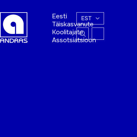
Eesti
EST
Täiskasvanute
Koolitajate
Assotsiatsioon
Esileht
Õppijale
Koolitajale
Täiskasvanud
õppija nädal