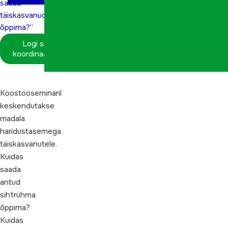
saada
täiskasvanud
õppima?”
Logi sisse
koordinaatorina
Koostööseminaril
keskendutakse
madala
haridustasemega
täiskasvanutele.
Kuidas
saada
antud
sihtrühma
õppima?
Kuidas