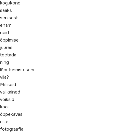
kogukond
saaks
senisest
enam
neid
õppimise
juures
toetada
ning
lõputunnistuseni
viia?
Milliseid
valikained
võiksid
kooli
õppekavas
olla:
fotograafia,