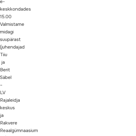
e-
keskkondades
15.00
Valmistame
midagi
suupärast
(juhendajad
Tiiu
ja
Berit
Säbel
–
LV
Rajaleidja
keskus
ja
Rakvere
Reaalgümnaasium