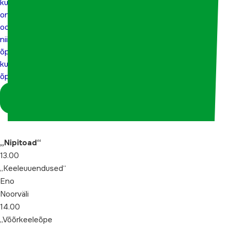
kuhu
kuhu on
on
oodatud
oodatud nii
nii
õpilased kui
õpilased
kui
õpetajad
õpetajad
Logi sisse
koordinaatorina
„Nipitoad“
13.00
„Keeleuuendused“
Eno
Noorväli
14.00
„Võõrkeeleõpe