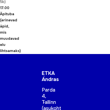
5b)
17.00
Äpituba
(erinevad
äpid,
mis
muudavad
elu
lihtsamaks)
ETKA
Andras
Parda
4,
Tallinn
(
asukoht