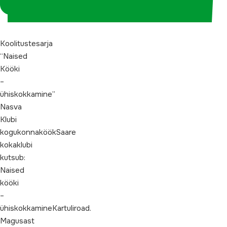
koordinaatorina
Koolitustesarja
“Naised
Kööki
–
ühiskokkamine”
Nasva
Klubi
kogukonnaköökSaare
kokaklubi
kutsub:
Naised
kööki
–
ühiskokkamineKartuliroad.
Magusast