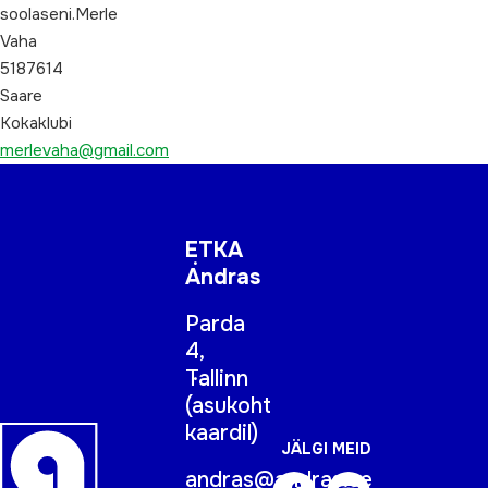
soolaseni.Merle
Vaha
5187614
Saare
Kokaklubi
merlevaha@gmail.com
ETKA
Andras
Parda
4,
Tallinn
(
asukoht
kaardil
)
JÄLGI MEID
andras@andras.ee