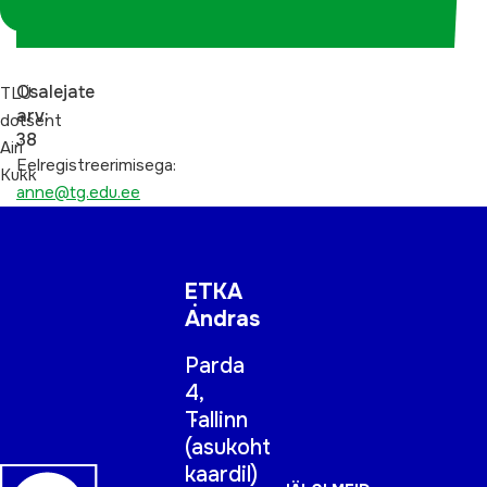
koordinaatorina
Osalejate
TLÜ
arv:
dotsent
38
Airi
Eelregistreerimisega:
Kukk
anne@tg.edu.ee
ETKA
Andras
Parda
4,
Tallinn
(
asukoht
kaardil
)