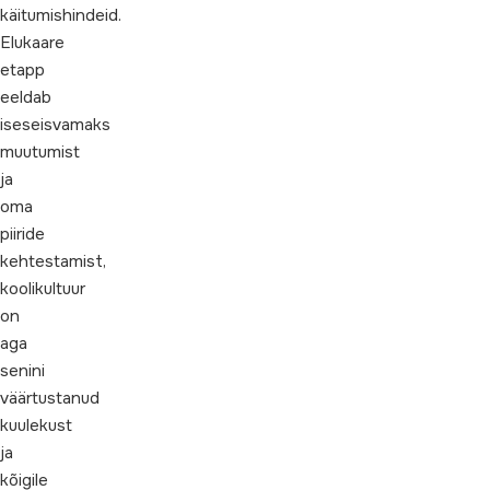
käitumishindeid.
Elukaare
etapp
eeldab
iseseisvamaks
muutumist
ja
oma
piiride
kehtestamist,
koolikultuur
on
aga
senini
väärtustanud
kuulekust
ja
kõigile