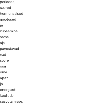
perioode,
suured
hormonaalsed
muutused
ja
küpsemine,
samal
ajal
panustavad
nad
suure
osa
oma
ajast
ja
energiast
kooliedu
saavutamisse.