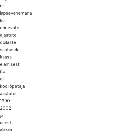
nii
lapsevanemana
kui
erinevate
ajastute
õpilaste
saatusele
kaasa
elamisest
(ta
oli
kooliõpetaja
aastatel
1990-
2002
ja
uuesti
alates