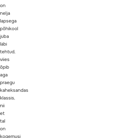
on
nelja
lapsega
põhikool
juba
läbi
tehtud,
viies
õpib
aga
praegu
kaheksandas
klassis,
nii
et
tal
on
kogemusi