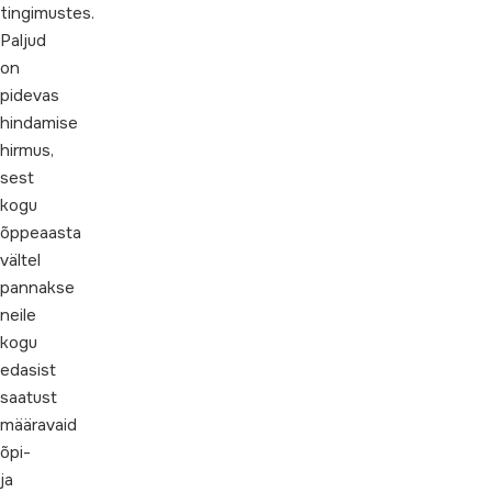
tingimustes.
Paljud
on
pidevas
hindamise
hirmus,
sest
kogu
õppeaasta
vältel
pannakse
neile
kogu
edasist
saatust
määravaid
õpi-
ja