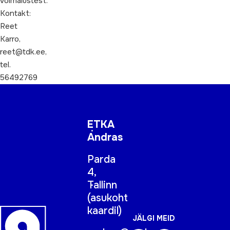
võimalustest.
Kontakt:
Reet
Karro,
reet@tdk.ee,
tel.
56492769
ETKA
Andras
Parda
4,
Tallinn
(
asukoht
kaardil
)
JÄLGI MEID