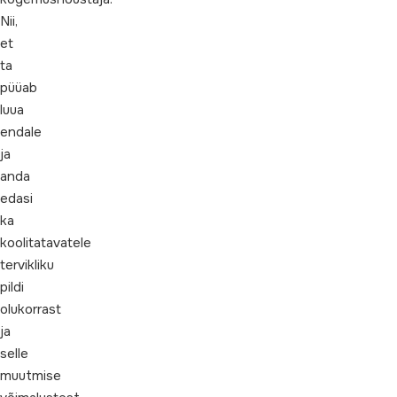
Nii,
et
ta
püüab
luua
endale
ja
anda
edasi
ka
koolitatavatele
tervikliku
pildi
olukorrast
ja
selle
muutmise