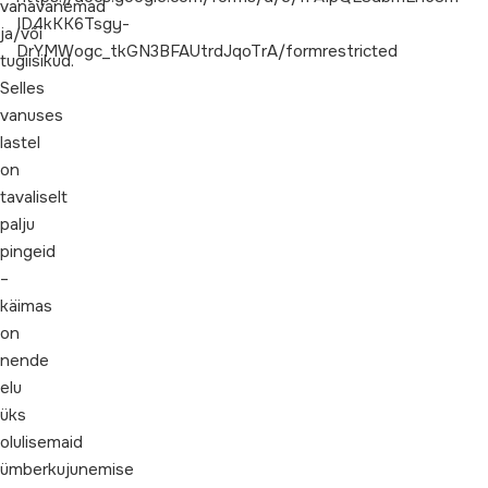
vanavanemad
ID4kKK6Tsgy-
ja/või
DrYMWogc_tkGN3BFAUtrdJqoTrA/formrestricted
tugiisikud.
Selles
vanuses
lastel
on
tavaliselt
palju
pingeid
–
käimas
on
nende
elu
üks
olulisemaid
ümberkujunemise