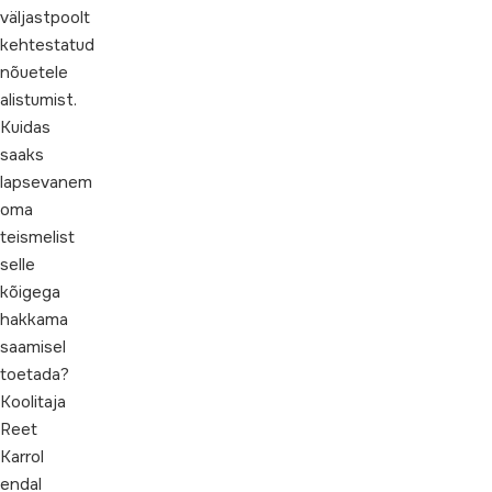
väljastpoolt
kehtestatud
nõuetele
alistumist.
Kuidas
saaks
lapsevanem
oma
teismelist
selle
kõigega
hakkama
saamisel
toetada?
Koolitaja
Reet
Karrol
endal