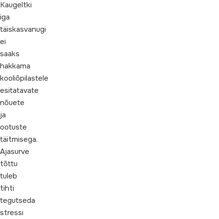
Kaugeltki
iga
täiskasvanugi
ei
saaks
hakkama
kooliõpilastele
esitatavate
nõuete
ja
ootuste
täitmisega.
Ajasurve
tõttu
tuleb
tihti
tegutseda
stressi