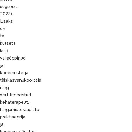
sügisest
2023).
Lisaks
on
ta
kutseta
kuid
väljaõppinud
ja
kogemustega
täiskasvanukoolitaja
ning
sertifitseeritud
kehaterapeut,
hingamisteraapiate
praktiseerija
ja
kogemusnõustaja.