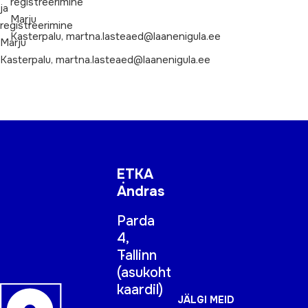
registreerimine
ja
Marju
registreerimine
Kasterpalu, martna.lasteaed@laanenigula.ee
Marju
Kasterpalu, martna.lasteaed@laanenigula.ee
ETKA
Andras
Parda
4,
Tallinn
(
asukoht
kaardil
)
JÄLGI MEID