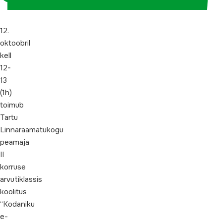
12.
oktoobril
kell
12-
13
(1h)
toimub
Tartu
Linnaraamatukogu
peamaja
II
korruse
arvutiklassis
koolitus
“Kodaniku
e-