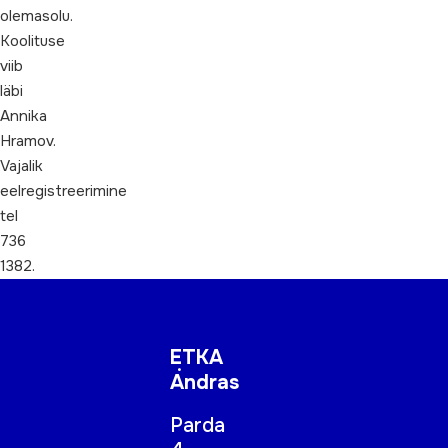
olemasolu.
Koolituse
viib
läbi
Annika
Hramov.
Vajalik
eelregistreerimine
tel
736
1382.
ETKA
Andras
Parda