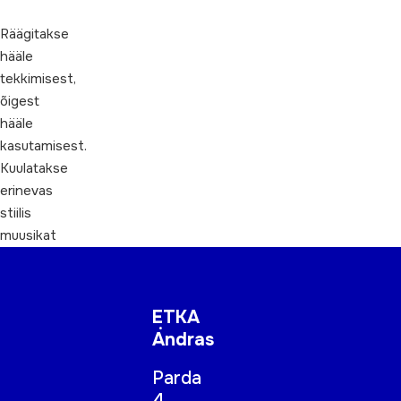
Räägitakse
hääle
tekkimisest,
õigest
hääle
kasutamisest.
Kuulatakse
erinevas
stiilis
muusikat
ETKA
Andras
Parda
4,