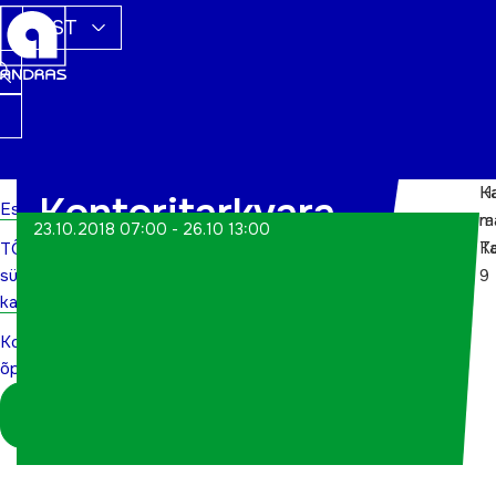
EST
Ha
K
Kontoritarkvara
Esileht
m
r
23.10.2018 07:00 - 26.10 13:00
Ta
K
TÕN
õppeprogrammid
sündmuste
9
kalender
Kontoritarkvara
õppeprogrammid
Logi sisse
koordinaatorina