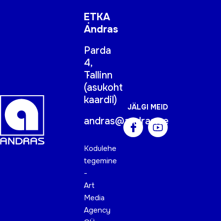
ETKA
Andras
Parda
4,
Tallinn
(
asukoht
kaardil
)
JÄLGI MEID
andras@andras.ee
Kodulehe
tegemine
-
Art
Media
Agency