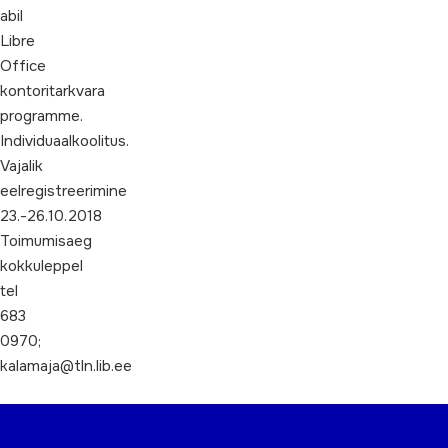
abil
Libre
Office
kontoritarkvara
programme.
Individuaalkoolitus.
Vajalik
eelregistreerimine
23.-26.10.2018
Toimumisaeg
kokkuleppel
tel
683
0970;
kalamaja@tln.lib.ee