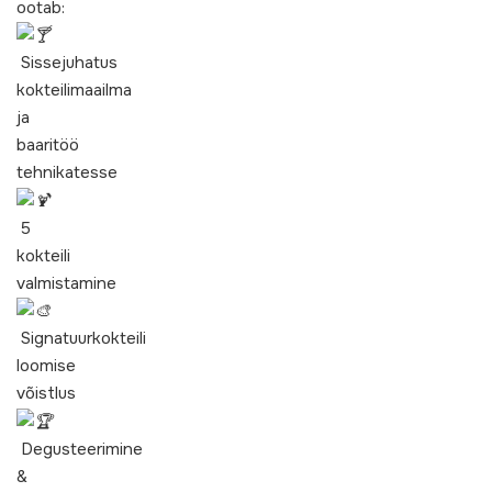
ootab:
Sissejuhatus
kokteilimaailma
ja
baaritöö
tehnikatesse
5
kokteili
valmistamine
Signatuurkokteili
loomise
võistlus
Degusteerimine
&