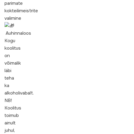
parimate
kokteilimeistrite
valimine
Auhinnaloos
Kogu
koolitus
on
võimalik
läbi
teha
ka
alkoholivabalt.
NB!
Koolitus
toimub
ainult
juhul,