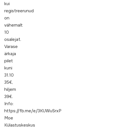
kui
registreerunud
on
vähemalt
10
osalejat.
Varase
ärkaja
pilet
kuni
31.10
35€,
hiljem
39€.
Info:
https://fb.me/e/3KUWuSrxP
Moe
Külastuskeskus