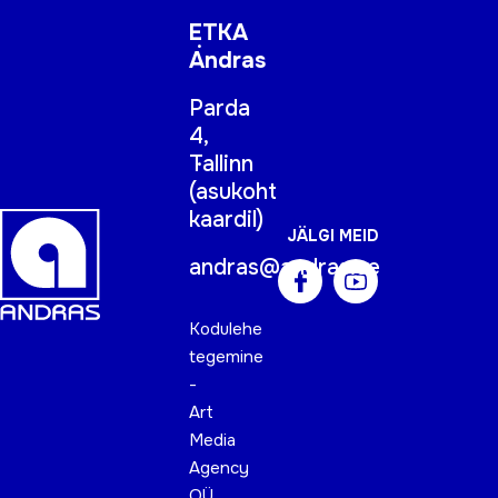
ETKA
Andras
Parda
4,
Tallinn
(
asukoht
kaardil
)
JÄLGI MEID
andras@andras.ee
Kodulehe
tegemine
-
Art
Media
Agency
OÜ