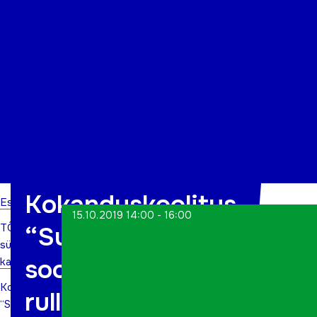
Organisatsioon
Projektid
Kontakt
Kokanduskoolitus
Esileht
15.10.2019 14:00 - 16:00
TÕN
“Suupisted
sündmuste
soolaste
kalender
Kokanduskoolitus
rullidega”
“Suupisted