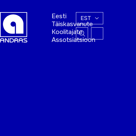
Eesti
EST
Täiskasvanute
Koolitajate
Assotsiatsioon
Esileht
Õppijale
Koolitajale
Täiskasvanud
õppija nädal