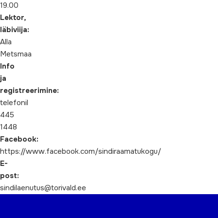
19.00
Lektor,
läbiviija:
Alla
Metsmaa
Info
ja
registreerimine:
telefonil
445
1448
Facebook:
https://www.facebook.com/sindiraamatukogu/
E-
post:
sindilaenutus@torivald.ee