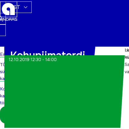
EST
Ha
L
Kohupiimatordi
Esileht
m
k
12.10.2019 12:30 - 14:00
S
TÕN
kaunistamise
sündmuste
va
töötuba
kalender
Kohupiimatordi
kaunistamise
töötuba
Logi sisse
koordinaatorina