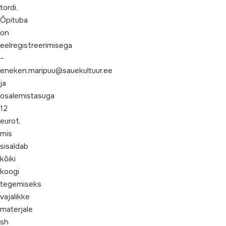
tordi.
Õpituba
on
eelregistreerimisega
–
eneken.maripuu@sauekultuur.ee
ja
osalemistasuga
12
eurot,
mis
sisaldab
kõiki
koogi
tegemiseks
vajalikke
materjale
sh