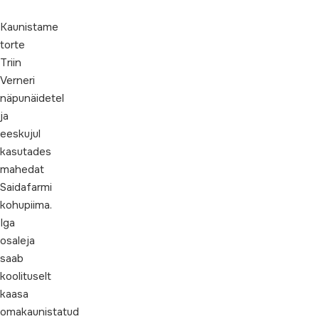
Kaunistame
torte
Triin
Verneri
näpunäidetel
ja
eeskujul
kasutades
mahedat
Saidafarmi
kohupiima.
Iga
osaleja
saab
koolituselt
kaasa
omakaunistatud