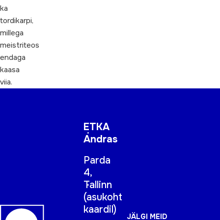
ka
tordikarpi,
millega
meistriteos
endaga
kaasa
viia.
ETKA
Andras
Parda
4,
Tallinn
(
asukoht
kaardil
)
JÄLGI MEID