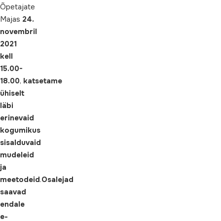
Õpetajate
Majas
24.
novembril
2021
kell
15.00-
18.00
,
katsetame
ühiselt
läbi
erinevaid
kogumikus
sisalduvaid
mudeleid
ja
meetodeid
.
Osalejad
saavad
endale
e-