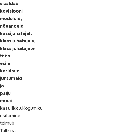
sisaldab
kovisiooni
mudeleid,
nõuandeid
kassijuhatajalt
klassijuhatajale,
klassijuhatajate
töös
esile
kerkinud
juhtumeid
ja
palju
muud
kasulikku.
Kogumiku
esitamine
toimub
Tallinna