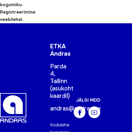
kogumiku.
Registreerimine
veebilehel.
ETKA
Andras
Parda
4,
Tallinn
(
asukoht
kaardil
)
JÄLGI MEID
andras@andras.ee
Kodulehe