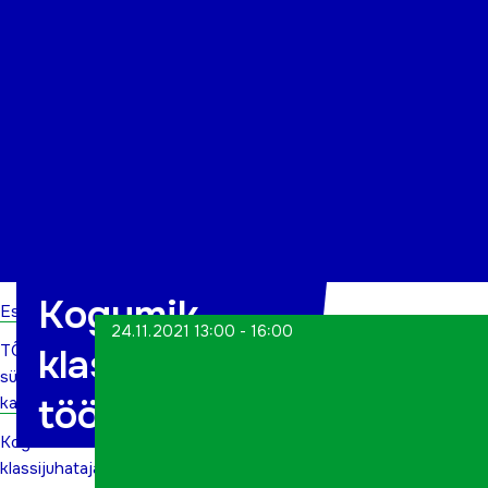
Organisatsioon
Projektid
Kontakt
Kogumik
Esileht
24.11.2021 13:00 - 16:00
TÕN
klassijuhataja
sündmuste
tööks
kalender
Kogumik
klassijuhataja