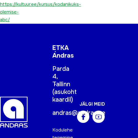
https://kultuur.ee/kursus/kodanikuks-
olemise-
abc/
ETKA
Andras
Parda
4,
Tallinn
(
asukoht
kaardil
)
JÄLGI MEID
andras@andras.ee
Kodulehe
tegemine