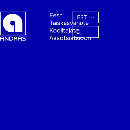
Eesti
EST
Täiskasvanute
Koolitajate
Assotsiatsioon
Esileht
Õppijale
Koolitajale
Täiskasvanud
õppija nädal