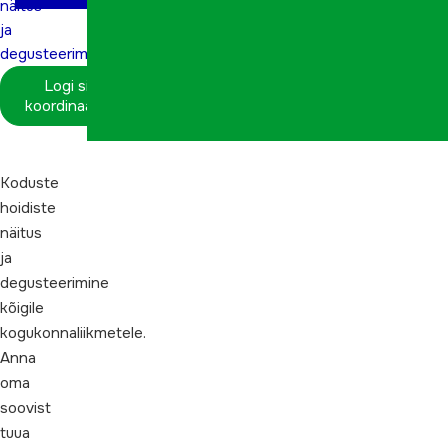
näitus
ja
degusteerimine
Logi sisse
koordinaatorina
Koduste
hoidiste
näitus
ja
degusteerimine
kõigile
kogukonnaliikmetele.
Anna
oma
soovist
tuua