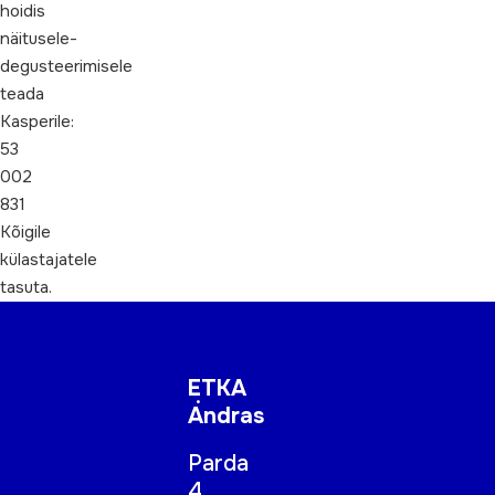
hoidis
näitusele-
degusteerimisele
teada
Kasperile:
53
002
831
Kõigile
külastajatele
tasuta.
ETKA
Andras
Parda
4,