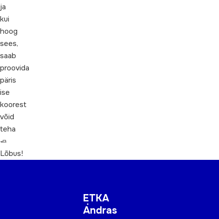
ja
kui
hoog
sees,
saab
proovida
päris
ise
koorest
võid
teha
🧈
Lõbus!
ETKA
Andras