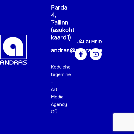
Parda
4,
Tallinn
(
asukoht
kaardil
)
JÄLGI MEID
andras@andras.ee
Kodulehe
tegemine
-
Art
Media
Agency
OÜ