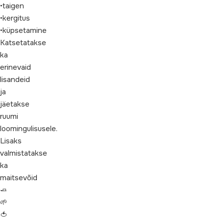
•taigen
•kergitus
•küpsetamine
Katsetatakse
ka
erinevaid
lisandeid
ja
jäetakse
ruumi
loomingulisusele.
Lisaks
valmistatakse
ka
maitsevõid
🧈
🌱
🍅