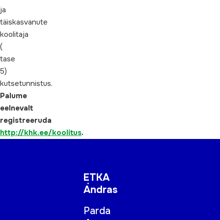
ja
täiskasvanute
koolitaja
(
tase
5)
kutsetunnistus.
Palume
eelnevalt
registreeruda
http://khk.ee/koolitus
.
ETKA
Andras
Parda