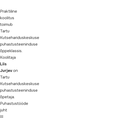
Praktiline
koolitus
toimub
Tartu
Kutsehariduskeskuse
puhastusteeninduse
õppeklassis.
Koolitaja
Liis
Jurjev
on
Tartu
Kutsehariduskeskuse
puhastusteeninduse
õpetaja.
Puhastustööde
juht
III