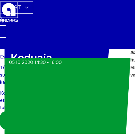
EST
J
A
Koduaia
Esileht
m
Ku
05.10.2020 14:30 - 16:00
M
k
TÕN
ettevalmistamine
sündmuste
va
talveks
kalender
Koduaia
ettevalmistamine
talveks
Logi sisse
koordinaatorina