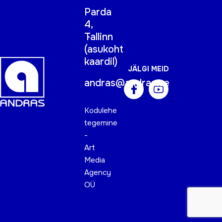
Parda
4,
Tallinn
(
asukoht
kaardil
)
JÄLGI MEID
andras@andras.ee
Kodulehe
tegemine
-
Art
Media
Agency
OÜ