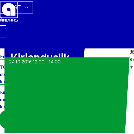
EST
Id
Jõ
Kirjanduslik-
Esileht
Vi
K
24.10.2016 12:00 - 14:00
m
TÕN
muusikaline
sündmuste
kohtumine
kalender
Kirjanduslik-
muusikaline
kohtumine
Logi sisse
koordinaatorina