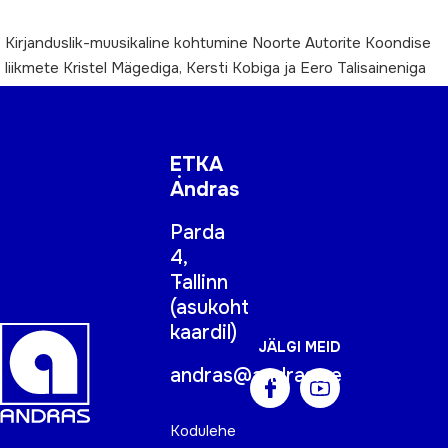
Kirjanduslik-muusikaline kohtumine Noorte Autorite Koondise
liikmete Kristel Mägediga, Kersti Kobiga ja Eero Talisaineniga
ETKA
Andras
Parda
4,
Tallinn
(
asukoht
kaardil
)
JÄLGI MEID
andras@andras.ee
Kodulehe