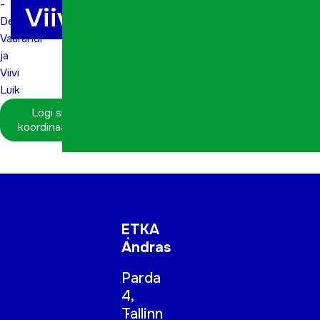
-
Viivi Luik
Debora
Vaarandi
ja
Viivi
Luik
Logi sisse
koordinaatorina
ETKA
Andras
Parda
4,
Tallinn