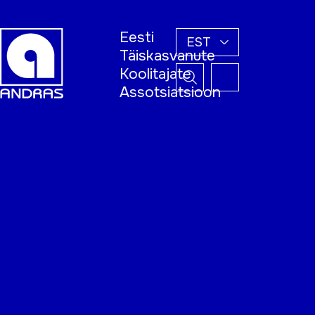
Eesti
EST
Täiskasvanute
Koolitajate
Assotsiatsioon
Esileht
Õppijale
Koolitajale
Täiskasvanud
õppija nädal