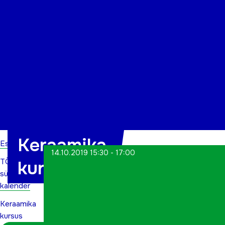
Organisatsioon
Projektid
Kontakt
Keraamika
Esileht
14.10.2019 15:30 - 17:00
TÕN
kursus
sündmuste
kalender
Keraamika
kursus