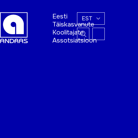
Eesti
EST
Täiskasvanute
Koolitajate
Assotsiatsioon
Esileht
Õppijale
Koolitajale
Täiskasvanud
õppija nädal