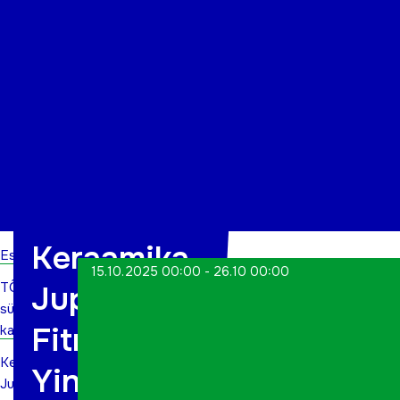
Organisatsioon
Projektid
Kontakt
Keraamika,
Esileht
15.10.2025 00:00 - 26.10 00:00
TÕN
Juping
sündmuste
Fitness,
kalender
Keraamika,
Yin jooga,
Juping