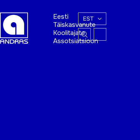
Eesti
EST
Täiskasvanute
Koolitajate
Assotsiatsioon
Esileht
Õppijale
Koolitajale
Täiskasvanud
õppija nädal